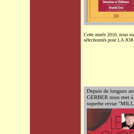
Cette année 2010, nous s
sélectionnés pour LA JO
Depuis de longues an
GERBER nous met à l'
superbe revue "MIL